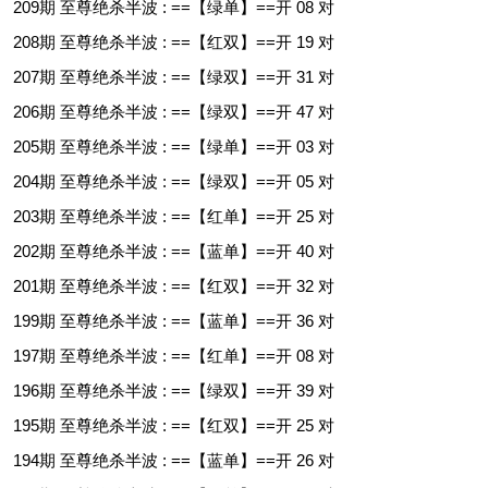
209期 至尊绝杀半波 : ==【绿单】==开 08 对
208期 至尊绝杀半波 : ==【红双】==开 19 对
207期 至尊绝杀半波 : ==【绿双】==开 31 对
206期 至尊绝杀半波 : ==【绿双】==开 47 对
205期 至尊绝杀半波 : ==【绿单】==开 03 对
204期 至尊绝杀半波 : ==【绿双】==开 05 对
203期 至尊绝杀半波 : ==【红单】==开 25 对
202期 至尊绝杀半波 : ==【蓝单】==开 40 对
201期 至尊绝杀半波 : ==【红双】==开 32 对
199期 至尊绝杀半波 : ==【蓝单】==开 36 对
197期 至尊绝杀半波 : ==【红单】==开 08 对
196期 至尊绝杀半波 : ==【绿双】==开 39 对
195期 至尊绝杀半波 : ==【红双】==开 25 对
194期 至尊绝杀半波 : ==【蓝单】==开 26 对