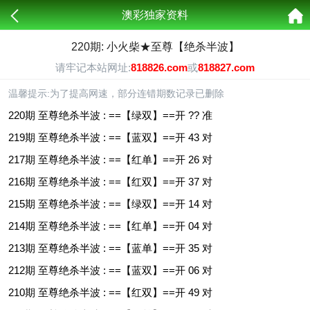
澳彩独家资料
220期: 小火柴★至尊【绝杀半波】
请牢记本站网址:
818826.com
或
818827.com
温馨提示:为了提高网速，部分连错期数记录已删除
220期 至尊绝杀半波 : ==【绿双】==开 ?? 准
219期 至尊绝杀半波 : ==【蓝双】==开 43 对
217期 至尊绝杀半波 : ==【红单】==开 26 对
216期 至尊绝杀半波 : ==【红双】==开 37 对
215期 至尊绝杀半波 : ==【绿双】==开 14 对
214期 至尊绝杀半波 : ==【红单】==开 04 对
213期 至尊绝杀半波 : ==【蓝单】==开 35 对
212期 至尊绝杀半波 : ==【蓝双】==开 06 对
210期 至尊绝杀半波 : ==【红双】==开 49 对