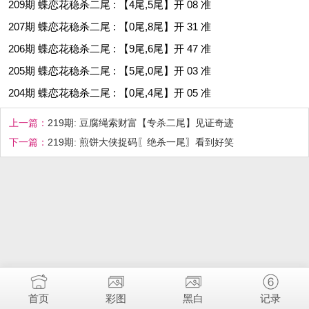
209期 蝶恋花稳杀二尾 : 【4尾,5尾】开 08 准
207期 蝶恋花稳杀二尾 : 【0尾,8尾】开 31 准
206期 蝶恋花稳杀二尾 : 【9尾,6尾】开 47 准
205期 蝶恋花稳杀二尾 : 【5尾,0尾】开 03 准
204期 蝶恋花稳杀二尾 : 【0尾,4尾】开 05 准
上一篇：
219期: 豆腐绳索财富【专杀二尾】见证奇迹
下一篇：
219期: 煎饼大侠捉码〖绝杀一尾〗看到好笑
首页
彩图
黑白
记录