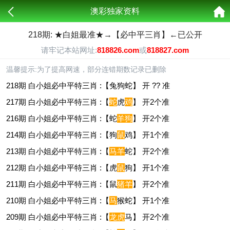
澳彩独家资料
218期: ★白姐最准★→【必中平三肖】←已公开
请牢记本站网址:
818826.com
或
818827.com
温馨提示:为了提高网速，部分连错期数记录已删除
218期 白小姐必中平特三肖 :【兔狗蛇】 开 ?? 准
217期 白小姐必中平特三肖 :【
蛇
虎
鸡
】 开2个准
216期 白小姐必中平特三肖 :【蛇
羊
狗
】 开2个准
214期 白小姐必中平特三肖 :【狗
鼠
鸡】 开1个准
213期 白小姐必中平特三肖 :【
马
羊
蛇】 开2个准
212期 白小姐必中平特三肖 :【虎
鼠
狗】 开1个准
211期 白小姐必中平特三肖 :【鼠
猪
羊
】 开2个准
210期 白小姐必中平特三肖 :【
马
猴蛇】 开1个准
209期 白小姐必中平特三肖 :【
龙
虎
马】 开2个准