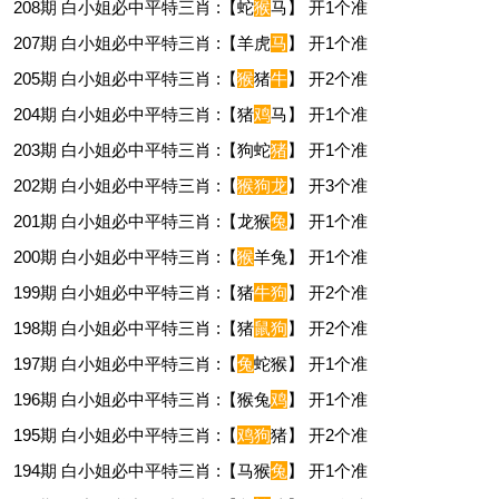
208期 白小姐必中平特三肖 :【蛇
猴
马】 开1个准
207期 白小姐必中平特三肖 :【羊虎
马
】 开1个准
205期 白小姐必中平特三肖 :【
猴
猪
牛
】 开2个准
204期 白小姐必中平特三肖 :【猪
鸡
马】 开1个准
203期 白小姐必中平特三肖 :【狗蛇
猪
】 开1个准
202期 白小姐必中平特三肖 :【
猴
狗
龙
】 开3个准
201期 白小姐必中平特三肖 :【龙猴
兔
】 开1个准
200期 白小姐必中平特三肖 :【
猴
羊兔】 开1个准
199期 白小姐必中平特三肖 :【猪
牛
狗
】 开2个准
198期 白小姐必中平特三肖 :【猪
鼠
狗
】 开2个准
197期 白小姐必中平特三肖 :【
兔
蛇猴】 开1个准
196期 白小姐必中平特三肖 :【猴兔
鸡
】 开1个准
195期 白小姐必中平特三肖 :【
鸡
狗
猪】 开2个准
194期 白小姐必中平特三肖 :【马猴
兔
】 开1个准