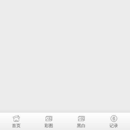
首页
彩图
黑白
记录