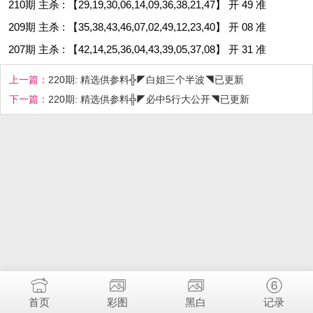
210期 主杀 : 【29,19,30,06,14,09,36,38,21,47】 开 49 准
209期 主杀 : 【35,38,43,46,07,02,49,12,23,40】 开 08 准
207期 主杀 : 【42,14,25,36,04,43,39,05,37,08】 开 31 准
上一篇：
220期: 精选供参料╬◤白姐三个半波◥已更新
下一篇：
220期: 精选供参料╬◤必中5行大公开◥已更新
首页
彩图
黑白
记录