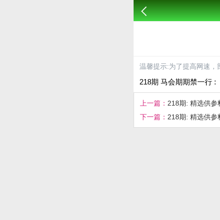
温馨提示:为了提高网速，
218期 马会期期禁一行 : 
上一篇：
218期: 精选
下一篇：
218期: 精选