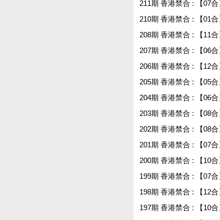
211期 香港禁合 : 【07合
210期 香港禁合 : 【01合
208期 香港禁合 : 【11合
207期 香港禁合 : 【06合
206期 香港禁合 : 【12合
205期 香港禁合 : 【05合
204期 香港禁合 : 【06合
203期 香港禁合 : 【08合
202期 香港禁合 : 【08合
201期 香港禁合 : 【07合
200期 香港禁合 : 【10合
199期 香港禁合 : 【07合
198期 香港禁合 : 【12合
197期 香港禁合 : 【10合