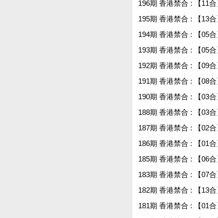
196期 香港禁合 : 【11合
195期 香港禁合 : 【13合
194期 香港禁合 : 【05合
193期 香港禁合 : 【05合
192期 香港禁合 : 【09合
191期 香港禁合 : 【08合
190期 香港禁合 : 【03合
188期 香港禁合 : 【03合
187期 香港禁合 : 【02合
186期 香港禁合 : 【01合
185期 香港禁合 : 【06合
183期 香港禁合 : 【07合
182期 香港禁合 : 【13合
181期 香港禁合 : 【01合