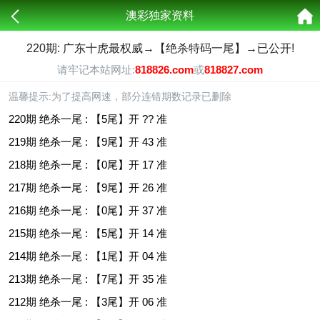
澳彩独家资料
220期: 广东十虎最权威→【绝杀特码一尾】→已公开!
请牢记本站网址:
818826.com
或
818827.com
温馨提示:为了提高网速，部分连错期数记录已删除
220期 绝杀一尾 : 【5尾】开 ?? 准
219期 绝杀一尾 : 【9尾】开 43 准
218期 绝杀一尾 : 【0尾】开 17 准
217期 绝杀一尾 : 【9尾】开 26 准
216期 绝杀一尾 : 【0尾】开 37 准
215期 绝杀一尾 : 【5尾】开 14 准
214期 绝杀一尾 : 【1尾】开 04 准
213期 绝杀一尾 : 【7尾】开 35 准
212期 绝杀一尾 : 【3尾】开 06 准