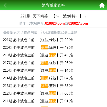
澳彩独家资料
221期: 天下精英←【↘一波:仲特↙】→
请牢记本站网址:
818826.com
或
818827.com
温馨提示:为了提高网速，部分连错期数记录已删除
221期 必中波色主前 : 【红波,绿波】开 ?? 准
220期 必中波色主前 : 【
蓝波
,绿波】开 48 准
219期 必中波色主前 : 【蓝波,
绿波
】开 43 准
217期 必中波色主前 : 【
蓝波
,红波】开 26 准
215期 必中波色主前 : 【红波,
蓝波
】开 14 准
214期 必中波色主前 : 【
蓝波
,绿波】开 04 准
213期 必中波色主前 : 【
红波
,蓝波】开 35 准
212期 必中波色主前 : 【红波,
绿波
】开 06 准
211期 必中波色主前 : 【蓝波,
红波
】开 01 准