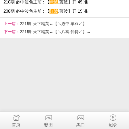
210期 必中波色主前 : 【
绿波
,蓝波】开 49 准
208期 必中波色主前 : 【
红波
,蓝波】开 19 准
上一篇：
221期: 天下精英←【↘必中:单双↙】
下一篇：
221期: 天下精英←【↘八碼:仲特↙】→
首页
彩图
黑白
记录