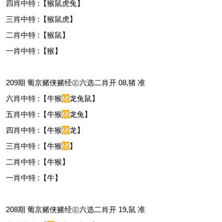
四肖中特 :【猴鼠虎兔】
三肖中特 :【猴鼠虎】
二肖中特 :【猴鼠】
一肖中特 :【猴】
209期 葡京赌侠赌经㊣六选二肖开 08,猪 准
六肖中特 :【牛猴
猪
龙兔鼠】
五肖中特 :【牛猴
猪
龙兔】
四肖中特 :【牛猴
猪
龙】
三肖中特 :【牛猴
猪
】
二肖中特 :【牛猴】
一肖中特 :【牛】
208期 葡京赌侠赌经㊣六选二肖开 19,鼠 准