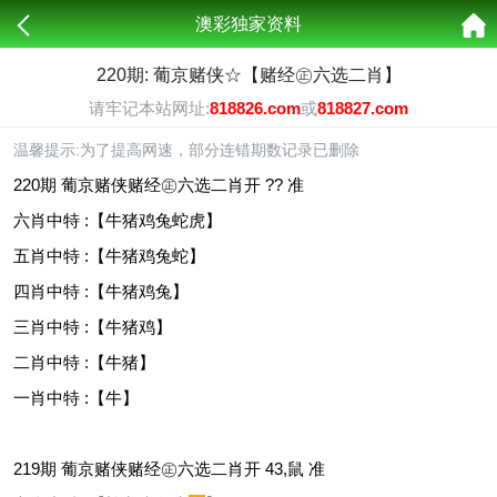
澳彩独家资料
220期: 葡京赌侠☆【赌经㊣六选二肖】
请牢记本站网址:
818826.com
或
818827.com
温馨提示:为了提高网速，部分连错期数记录已删除
220期 葡京赌侠赌经㊣六选二肖开 ?? 准
六肖中特 :【牛猪鸡兔蛇虎】
五肖中特 :【牛猪鸡兔蛇】
四肖中特 :【牛猪鸡兔】
三肖中特 :【牛猪鸡】
二肖中特 :【牛猪】
一肖中特 :【牛】
219期 葡京赌侠赌经㊣六选二肖开 43,鼠 准