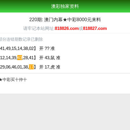
澳彩独家资料
220期: 澳门内幕★中彩8000元来料
请牢记本站网址:
818826.com
或
818827.com
部分连错期数记录已删除
1,49,15,14,38,02】 开 ?? 准
2,14,39,
43
,28,41】 开 43,鼠 准
,06,46,01,38,
17
】 开 17,虎 准
幕★中彩买十仲十