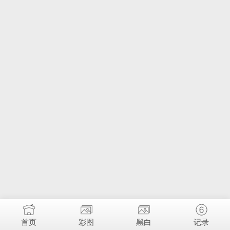
首页
彩图
黑白
记录