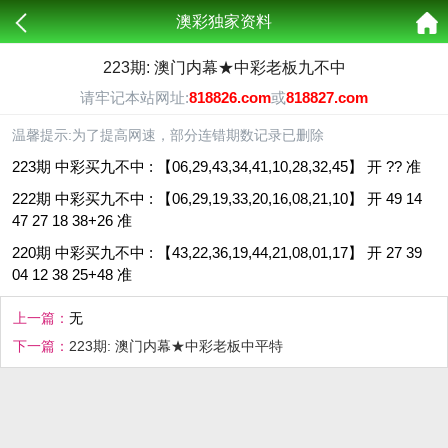
澳彩独家资料
223期: 澳门内幕★中彩老板九不中
请牢记本站网址:
818826.com
或
818827.com
温馨提示:为了提高网速，部分连错期数记录已删除
223期 中彩买九不中 : 【06,29,43,34,41,10,28,32,45】 开 ?? 准
222期 中彩买九不中 : 【06,29,19,33,20,16,08,21,10】 开 49 14
47 27 18 38+26 准
220期 中彩买九不中 : 【43,22,36,19,44,21,08,01,17】 开 27 39
04 12 38 25+48 准
上一篇：
无
下一篇：
223期: 澳门内幕★中彩老板中平特