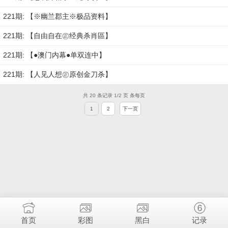
221期: 【※幽兰郡主※极品资料】
221期: 【自由自在㊣经典杀肖區】
221期: 【●澳门内幕●单双连中】
221期: 【人见人想㊣原创金刀杀】
共 20 条记录 1/2 页 条每页
1
2
下一页
首页
彩图
黑白
记录