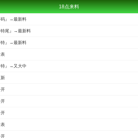
18点来料
赢平码』→最新料
赢平特尾』→最新料
赢平特』→最新料
发表
肖中特』→又大中
更新
公开
公开
公开
发表
公开