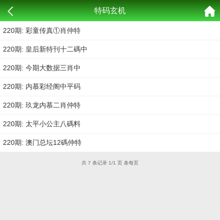
特码玄机
220期: 彩童传真①肖仲特
220期: 皇后新特刊十二碼中
220期: 今期大数据三肖中
220期: 内慕彩经阁中平码
220期: 玖龙内慕二肖仲特
220期: 太平小公主八碼料
220期: 澳门总坛12碼仲特
共 7 条记录 1/1 页 条每页