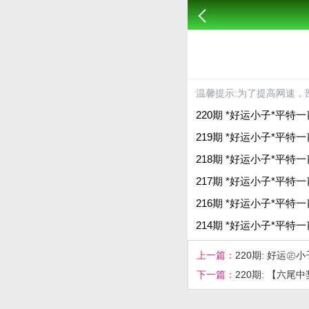
温馨提示:为了提高网速，
220期 *好运小子*平特一肖
219期 *好运小子*平特一
218期 *好运小子*平特一
217期 *好运小子*平特一
216期 *好运小子*平特一
214期 *好运小子*平特一
上一篇：
220期: 好运
下一篇：
220期: 【六尾