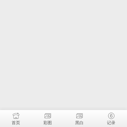
首页
彩图
黑白
记录