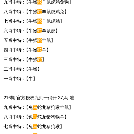
九肖中特 :【牛猴
蛇
羊鼠虎鸡兔狗】
八肖中特 :【牛猴
蛇
羊鼠虎鸡兔】
七肖中特 :【牛猴
蛇
羊鼠虎鸡】
六肖中特 :【牛猴
蛇
羊鼠虎】
五肖中特 :【牛猴
蛇
羊鼠】
四肖中特 :【牛猴
蛇
羊】
三肖中特 :【牛猴
蛇
】
二肖中特 :【牛猴】
一肖中特 :【牛】
216期 官方授权九到一俏开 37,马 准
九肖中特 :【兔
马
蛇龙猪狗猴羊鼠】
八肖中特 :【兔
马
蛇龙猪狗猴羊】
七肖中特 :【兔
马
蛇龙猪狗猴】