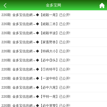
金多宝网
220期: 金多宝信息網→◆【絕殺一尾】已公开!
220期: 金多宝信息網→◆【絕殺二肖】已公开!
220期: 金多宝信息網→◆【絕殺半波】已公开!
220期: 金多宝信息網→◆【家畜野兽】已公开!
220期: 金多宝信息網→◆【特碼大小】已公开!
220期: 金多宝信息網→◆【必中③头】已公开!
220期: 金多宝信息網→◆【①肖特平】已公开!
220期: 金多宝信息網→◆【一波中特】已公开!
220期: 金多宝信息網→◆【必中六尾】已公开!
220期: 金多宝信息網→◆【平特一尾】已公开!
220期: 金多宝信息網→◆【必中單雙】已公开!