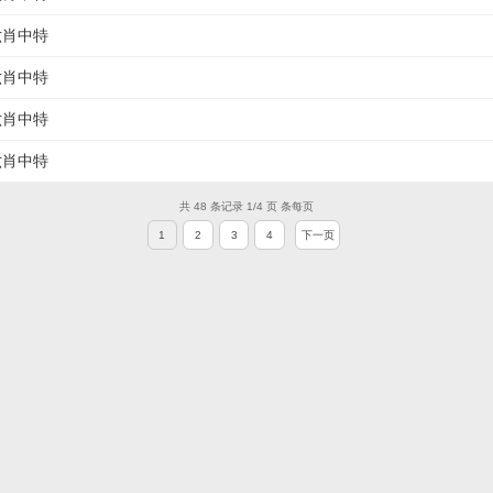
六肖中特
六肖中特
六肖中特
六肖中特
共 48 条记录 1/4 页 条每页
1
2
3
4
下一页