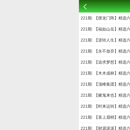
221期: 【摆龙门阵】精选
221期: 【福如山岳】精选
221期: 【逆转人生】精选
221期: 【永不放弃】精选
221期: 【追求梦想】精选
221期: 【木木成林】精选
221期: 【顶峰集团】精选
221期: 【赌鬼来也】精选
221期: 【时来运转】精选
221期: 【喜上眉梢】精选
221期: 【财源滚滚】精选